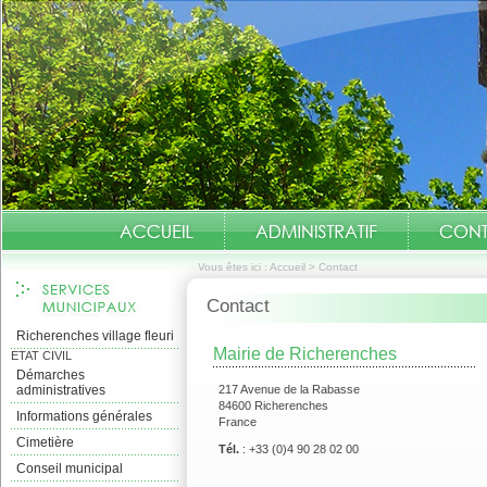
Vous êtes ici :
Accueil
>
Contact
Contact
Richerenches village fleuri
Mairie de Richerenches
ETAT CIVIL
Démarches
administratives
217 Avenue de la Rabasse
84600 Richerenches
Informations générales
France
Cimetière
Tél.
: +33 (0)4 90 28 02 00
Conseil municipal