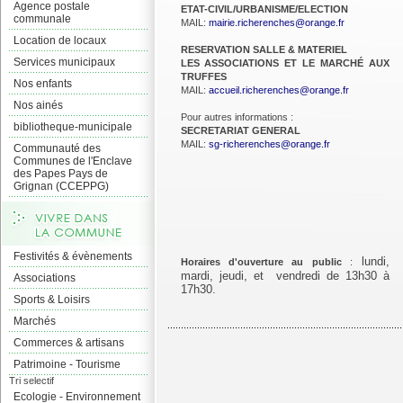
Agence postale
ETAT-CIVIL/URBANISME/ELECTION
communale
MAIL:
mairie.richerenches@orange.fr
Location de locaux
RESERVATION SALLE & MATERIEL
Services municipaux
LES ASSOCIATIONS ET LE MARCHÉ AUX
TRUFFES
Nos enfants
MAIL:
accueil.richerenches@orange.fr
Nos ainés
Pour autres informations :
bibliotheque-municipale
SECRETARIAT GENERAL
MAIL:
sg-richerenches@orange.fr
Communauté des
Communes de l'Enclave
des Papes Pays de
Grignan (CCEPPG)
Festivités & évènements
lundi,
Horaires d'ouverture au public
:
mardi, jeudi, et vendredi de 13h30 à
Associations
17h30.
Sports & Loisirs
Marchés
Commerces & artisans
Patrimoine - Tourisme
Tri selectif
Ecologie - Environnement