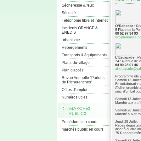
Sécheresse & feux
Sécurité
Téléphonie fibre et internet
O'Rabasse
:
Re
Incidents ORANGE &
5 Place de la 
ENEDIS
09 52 97 34 93
info@rabasse.c
urbanisme
Hébergements
Transports & équipements
L'Escapade
:
Re
247 Avenue de l
Plans-du-village
04 90 28 01 46
alescapade@ya
Plan d'accès
Programme été 2
Revue Annuelle "Parlons
Samedi 13 Juillet
de Richerenches"
En collaboration
Aïoli et crumble 
Offres d'emploi
suivi d'un bal pop
Numéros utiles
Samedi 13 Juillet
Marché aux truffe
Samedi 20 Juillet
Marché aux truffe
Procédures en cours
Jeudi 25 Juillet :
Repas dégustati
marchés public en cours
diner à quatre m
75 € accord mêts
Samedi 27 Juillet