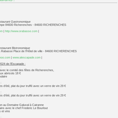
staurant Gastronomique
Pompe 84600 Richerenches - 84600 RICHERENCHES
om
|
http://www.orabasse.com
|
staurant Bistronomique
a Rabasse Place de l'Hôtel de ville - 84600 RICHERENCHES
hoo.com
|
www.alescapade.com
|
024 de l’Escapade :
 :
 avec le comité des fêtes de Richerenches,
aux abricots 18 €
ulaire
 :
s d'été, plat du jour truffé avec un verre de vin 29 €
 :
s d'été, plat du jour truffé avec un verre de vin 29 €
on au Domaine Galuval à Cairanne
ains avec le chef Frederic Le Bourlout
 et vins
 :