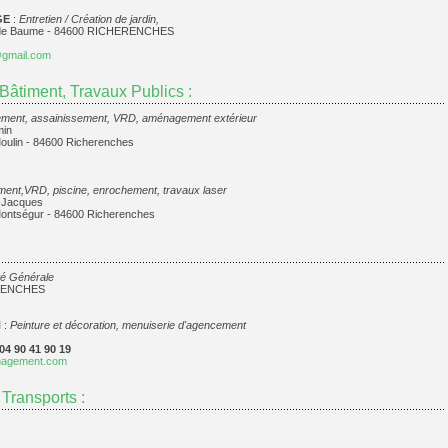
GE
:
Entretien / Création de jardin,
 de Baume - 84600 RICHERENCHES
gmail.com
 Bâtiment, Travaux Publics :
ment, assainissement, VRD, aménagement extérieur
in
oulin - 84600 Richerenches
ent,VRD, piscine, enrochement, travaux laser
-Jacques
ontségur - 84600 Richerenches
ité Générale
ERENCHES
N
:
Peinture et décoration, menuiserie d'agencement
 04 90 41 90 19
nagement.com
 Transports :