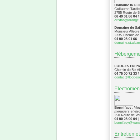
Domaine la Gui
Guillaume Tardie
2755 Route de 
06 49 01 86 04 /
crisfab@orange.
Domaine de Sai
Monsieur Allegre
2335 Chemin de
04 90 28 01 66
domaine.st.alba
Hébergemen
LODGES EN P
Chemin de Bel 
04 75 00 72 33 /
contact@lodges
Electromen
Bonnifacy
:
Vent
ménagers et éle
250 Route de V
04 90 28 00 04
|
bonnifacy@wana
Entretien et