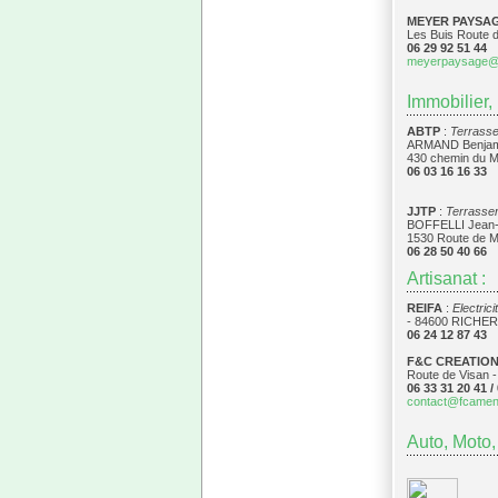
MEYER PAYSA
Les Buis Route
06 29 92 51 44
meyerpaysage@
Immobilier,
ABTP
:
Terrasse
ARMAND Benjam
430 chemin du M
06 03 16 16 33
JJTP
:
Terrassem
BOFFELLI Jean
1530 Route de M
06 28 50 40 66
Artisanat :
REIFA
:
Electric
- 84600 RICH
06 24 12 87 43
F&C CREATIO
Route de Visan -
06 33 31 20 41 /
contact@fc­ame
Auto, Moto,