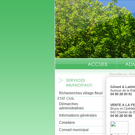
Vous êtes ici :
Accu
Gérard & Laëtit
Avenue de la R
Richerenches village fleuri
04 90 28 00 91
ETAT CIVIL
Démarches
VENTE A LA F
administratives
Bruno et Clothil
642 Chemin de 
Informations générales
04 90 28 00 88
Cimetière
Conseil municipal