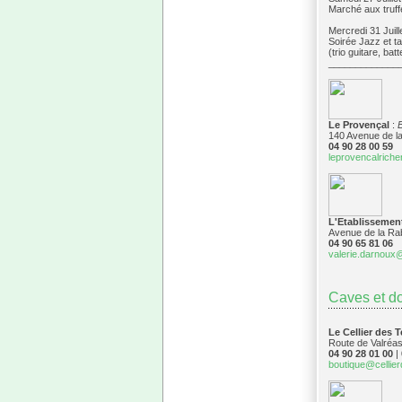
Marché aux truffe
Mercredi 31 Juille
Soirée Jazz et 
(trio guitare, bat
_____________
Le Provençal
:
140 Avenue de 
04 90 28 00 59
leprovencalriche
L'Etablissemen
Avenue de la R
04 90 65 81 06
valerie.darnoux
Caves et do
Le Cellier des 
Route de Valré
04 90 28 01 00
|
boutique@cellie