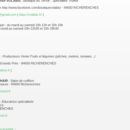
rroir VOLABIS
:
Boutique du Terroir , Spécialités Truffes
lise http://www.facebook.com/boutiquevolabis/ - 84600 RICHERENCHES
s@gmail.com
|
https://volabis.fr/
|
uin : du mardi au samedi 10h-12h et 15h-18h
 du lundi au samedi 10h-12h30 et 15h-18h30
D
:
Producteurs Vente Fruits et légumes (pêches, melons, tomates...)
 Grands Prés - 84600 RICHERENCHES
ahoo.fr
|
'HAIR
:
Salon de coiffure
basse - 84600 Richerenches
cloud.fr
:
Educatrice spécialisée
nce
ERENCHES
oo.fr
aurants :