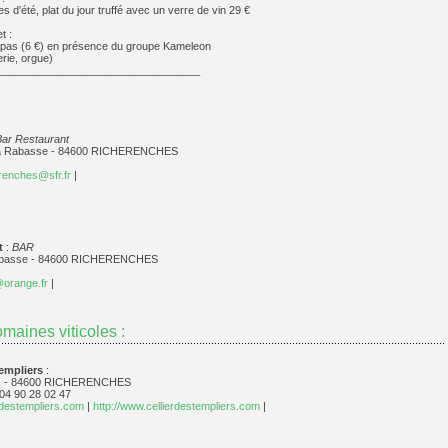
s d'été, plat du jour truffé avec un verre de vin 29 €
t :
tapas (6 €) en présence du groupe Kameleon
terie, orgue)
__________________________________
Bar Restaurant
la Rabasse - 84600 RICHERENCHES
renches@sfr.fr
|
t
:
BAR
abasse - 84600 RICHERENCHES
@orange.fr
|
maines viticoles :
Templiers
:
as - 84600 RICHERENCHES
 04 90 28 02 47
rdestempliers.com
|
http://www.cellierdestempliers.com
|