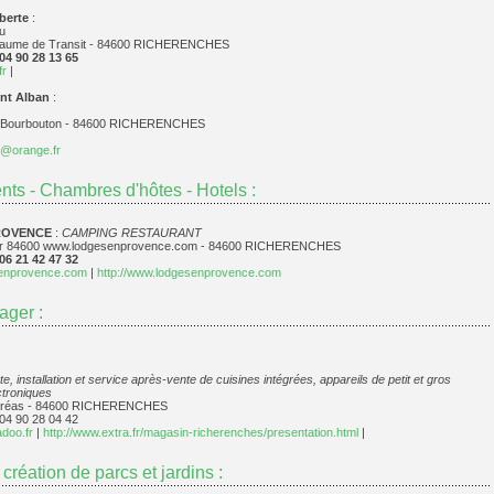
berte
:
u
Baume de Transit - 84600 RICHERENCHES
 04 90 28 13 65
fr
|
nt Alban
:
 Bourbouton - 84600 RICHERENCHES
n@orange.fr
ts - Chambres d'hôtes - Hotels :
ROVENCE
:
CAMPING RESTAURANT
Air 84600 www.lodges­en­provence.com - 84600 RICHERENCHES
 06 21 42 47 32
enprovence.com
|
http://www.lodges­en­provence.com
ager :
e, installation et service après-vente de cuisines intégrées, appareils de petit et gros
ctroniques
alréas - 84600 RICHERENCHES
 04 90 28 04 42
doo.fr
|
http://www.extra.fr/magasin-richerenches/presentation.html
|
 création de parcs et jardins :