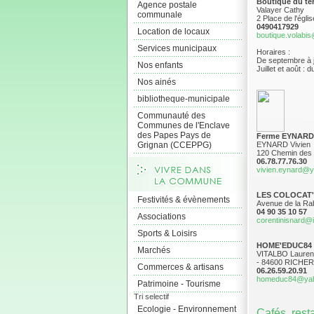
Boutique du te
Agence postale
Valayer Cathy
communale
2 Place de l'ég
0490417929
Location de locaux
boutique.volabi
Services municipaux
Horaires :
De septembre à j
Nos enfants
Juillet et août :
Nos ainés
bibliotheque-municipale
Communauté des
Communes de l'Enclave
des Papes Pays de
Ferme EYNAR
Grignan (CCEPPG)
EYNARD Vivien
120 Chemin des
06.78.77.76.30
vivien.eynard@y
LES COLOCAT
Festivités & évènements
Avenue de la Ra
04 90 35 10 57
Associations
corentinisnard@i
Sports & Loisirs
HOME'EDUC84
Marchés
VITALBO Laure
- 84600 RICH
Commerces & artisans
06.26.59.20.91
homeduc84@yah
Patrimoine - Tourisme
Tri selectif
Ecologie - Environnement
Cafés, rest