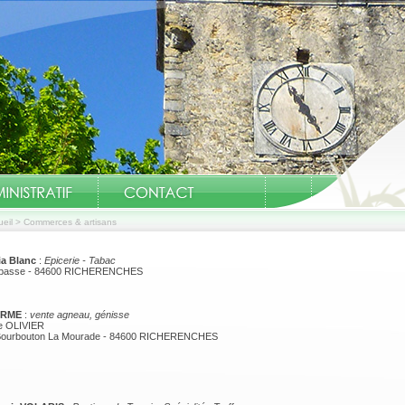
eil
>
Commerces & artisans
ia Blanc
:
Epicerie - Tabac
abasse - 84600 RICHERENCHES
ERME
:
vente agneau, génisse
de OLIVIER
Bourbouton La Mourade - 84600 RICHERENCHES