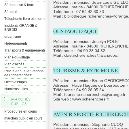
Président : monsieur Jean-Louis GUILL
Sécheresse & feux
Adresse : mairie - 84600 RICHERENCHE
Téléphone : 07.64.42.30.33.
Sécurité
Mail : bibliotheque.richerenches@orange.
Téléphonie fibre et internet
Incidents ORANGE &
ENEDIS
OUSTAOU D'AQUI
urbanisme
Président : monsieur Jocelyn POLET
Hébergements
Adresse : mairie - 84600 RICHERENCHE
Transports & équipements
Téléphone : 04.90.28.04.32.
Mail : clae.richerenches@wanadoo.fr
Plans-du-village
Plan d'accès
TOURISME & PATRIMOINE
Revue Annuelle "Parlons
de Richerenches"
Président : monsieur Bruno GEORGESC
Offres d'emploi
Adresse : Place Hugues de Bourbouto
Numéros utiles
Téléphone : 04.90.28.05.34.
Mail : tourisme.richerenches@orange.fr
Site web : www.richerenches.fr
Procédures en cours
AVENIR SPORTIF RICHERENCH
marchés public en cours
Président : monsieur Stéphane CUOQ