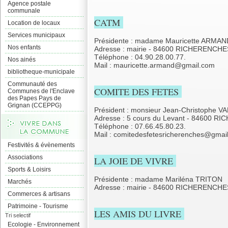
Agence postale
communale
CATM
Location de locaux
Services municipaux
Présidente : madame Mauricette ARMAN
Nos enfants
Adresse : mairie - 84600 RICHERENCHE
Téléphone : 04.90.28.00.77.
Nos ainés
Mail : mauricette.armand@gmail.com
bibliotheque-municipale
Communauté des
COMITE DES FETES
Communes de l'Enclave
des Papes Pays de
Grignan (CCEPPG)
Président : monsieur Jean-Christophe V
Adresse : 5 cours du Levant - 84600 
Téléphone : 07.66.45.80.23.
Mail : comitedesfetesricherenches@gmai
Festivités & évènements
Associations
LA JOIE DE VIVRE
Sports & Loisirs
Présidente : madame Mariléna TRITON
Marchés
Adresse : mairie - 84600 RICHERENCHE
Commerces & artisans
Patrimoine - Tourisme
LES AMIS DU LIVRE
Tri selectif
Ecologie - Environnement