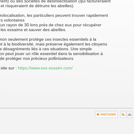
ent) ou des sociétés de désinsectisation (qui factureraient
 et risqueraient de détruire les abeilles).
olocalisation, les particuliers peuvent trouver rapidement
rs volontaires
s un rayon de 30 kms près de chez eux pour récupérer
 les essaims et sauver des abeilles.
f non seulement protège ces insectes essentiels à la
 et à la biodiversité, mais préserve également les citoyens
s désagréments liés à ces situations. Une simple
 peut jouer un rôle essentiel dans la sensibilisation à
de protéger nos précieux pollinisateurs.
site sur :
https://www.sos-essaim.com/