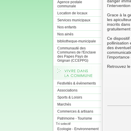
danger immin
Agence postale
l’intervention
communale
Location de locaux
Grace à la gé
les apiculteu
Services municipaux
inscrits dan
Nos enfants
gratuitement
Nos ainés
Ce dispositi
bibliotheque-municipale
pollinisation
des éventuel
Communauté des
communication
Communes de l'Enclave
des Papes Pays de
l’importance 
Grignan (CCEPPG)
Retrouvez le 
Festivités & évènements
Associations
Sports & Loisirs
Marchés
Commerces & artisans
Patrimoine - Tourisme
Tri selectif
Ecologie - Environnement