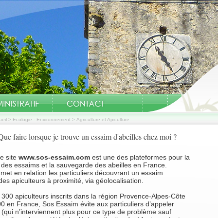
eil
>
Ecologie - Environnement
>
Agriculture et Apiculture
Que faire lorsque je trouve un essaim d'abeilles chez moi ?
le site
www.sos-essaim.com
est une des plateformes pour la
 des essaims et la sauvegarde des abeilles en France.
et en relation les particuliers découvrant un essaim
 des apiculteurs à proximité, via géolocalisation.
 300 apiculteurs inscrits dans la région Provence-Alpes-Côte
00 en France, Sos Essaim évite aux particuliers d’appeler
 (qui n’interviennent plus pour ce type de problème sauf