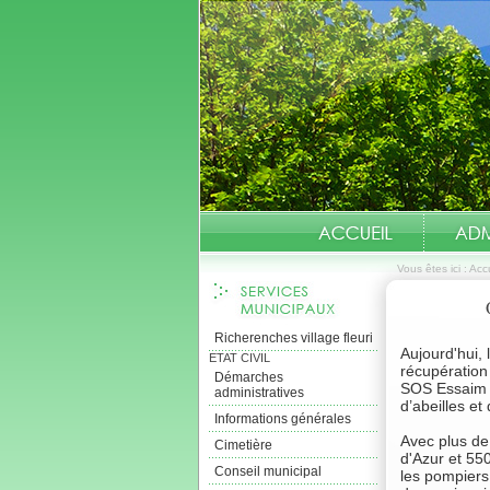
Vous êtes ici :
Accu
Richerenches village fleuri
Aujourd'hui, 
ETAT CIVIL
récupération
Démarches
SOS Essaim m
administratives
d’abeilles et
Informations générales
Avec plus de
Cimetière
d'Azur et 55
Conseil municipal
les pompiers