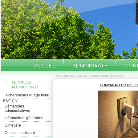
Vous êtes ici :
Accueil
>
Comparateur Électricité
COMPARATEUR D'ÉLEC
Richerenches village fleuri
ETAT CIVIL
Démarches
administratives
Informations générales
Cimetière
Conseil municipal