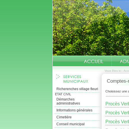
Vous êtes ici :
Accu
Comptes-r
Richerenches village fleuri
Choisissez une 
ETAT CIVIL
Démarches
administratives
Procès Verb
Informations générales
Procès Verb
Cimetière
Procès Ver
Conseil municipal