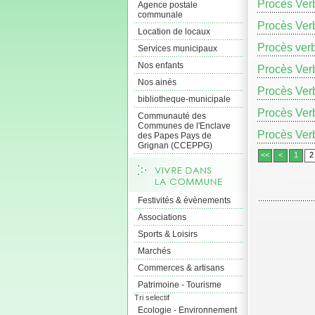
Procès Ver
Agence postale
communale
Procès Verb
Location de locaux
Procès verb
Services municipaux
Nos enfants
Procès Verb
Nos ainés
Procès Ver
bibliotheque-municipale
Procès Verb
Communauté des
Communes de l'Enclave
Procès Ver
des Papes Pays de
Grignan (CCEPPG)
<<
<
1
2
Festivités & évènements
Associations
Sports & Loisirs
Marchés
Commerces & artisans
Patrimoine - Tourisme
Tri selectif
Ecologie - Environnement